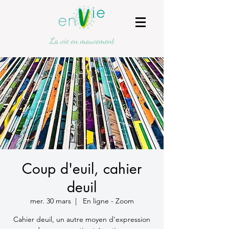
La vie en mouvement
Coup d'euil, cahier
deuil
mer. 30 mars
  |  
En ligne - Zoom
Cahier deuil, un autre moyen d'expression