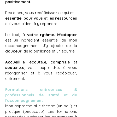
positivement
.
Peu à peu, vous redéfinissez ce qui est
essentiel pour vous
et
les ressources
qui vous aident à y répondre.
Le tout, à
votre rythme
.
M'adapter
est un ingrédient essentiel de mon
accompagnement. J'y ajoute de la
douceur
, de la pétillance et un sourire.
Accueilli.e
,
écouté.e
,
compris.e
et
soutenu.e
, vous apprendrez à vous
réorganiser et à vous redéployer,
autrement.
Formations entreprises &
professionnels de santé et de
l'accompagnement
Mon approche allie théorie (un peu) et
pratique (beaucoup). Les formations
proposées amènent les participants à