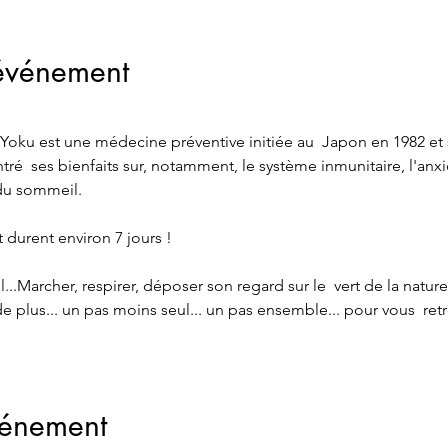
'événement
n Yoku est une médecine préventive initiée au  Japon en 1982 e
é  ses bienfaits sur, notamment, le système inmunitaire, l'anxiété
 du sommeil.
t durent environ 7 jours !
..Marcher, respirer, déposer son regard sur le  vert de la nature, 
 de plus... un pas moins seul... un pas ensemble... pour vous  ret
vénement