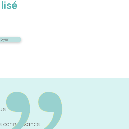
lisé
voyer
ue.
re connaissance