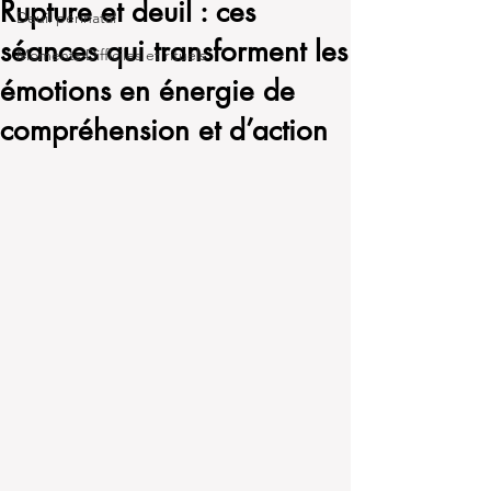
Rupture et deuil : ces
Deuil périnatal
séances qui transforment les
Moments Difficiles et rituels
émotions en énergie de
compréhension et d’action