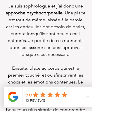
Je suis sophrologue et j’ai donc une 
approche psychocorporelle
. Une place 
est tout de même laissée à la parole 
car les endeuillés ont besoin de parler, 
surtout lorsqu’ils sont peu ou mal 
entourés. Je profite de ces moments 
pour les rassurer sur leurs éprouvés 
lorsque c’est nécessaire. 
Ensuite, place au corps qui est le 
premier touché  et où s’inscrivent les 
chocs et les émotions contenues. Le 
corps est aussi important car toute 
émotion et toute pensée à une 
manifestation physique. C'est 
beaucoup plus simple de comprendre 
comment on fonctionne à travers les 
messages que le corps nous envoie, 