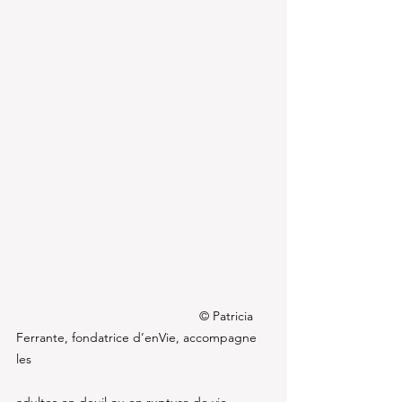
© Patricia 
Ferrante, fondatrice d’enVie, accompagne 
les 
adultes en deuil ou en rupture de vie