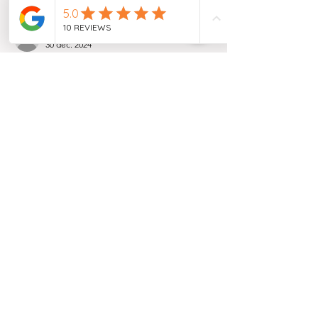
Les plus récents
dbirmann1961
30 déc. 2024
Merci Patricia pour ces mots doux.
Ce fût très difficile au réveillon cette 
année.Ma
intenant je fais les gestes tous les 
matins au 
lever.je
 me remercie et je 
remercie Maman et Marc.
Ce geste m'apaise beaucoup❤️
J'aime
Répondre
Retrouvons-nous
Dans "Passages" la
Newsletter
Saisissez votre adresse e-
mail