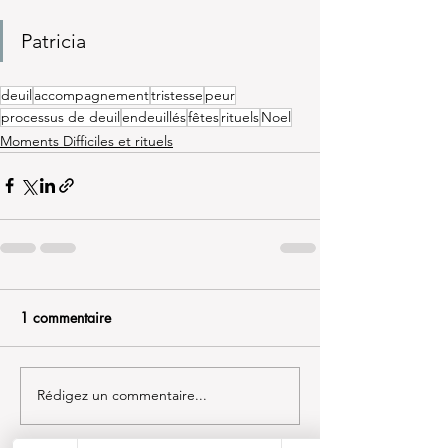
Patricia
deuil
accompagnement
tristesse
peur
processus de deuil
endeuillés
fêtes
rituels
Noel
Moments Difficiles et rituels
1 commentaire
Rédigez un commentaire...