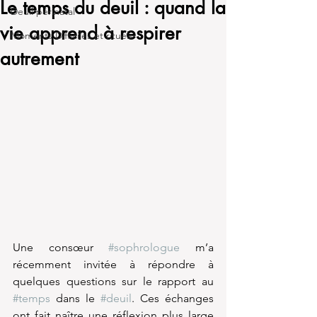
Le temps du deuil : quand la
Deuil périnatal
vie apprend à respirer
Moments Difficiles et rituels
autrement
Une consœur 
#sophrologue
 m’a 
récemment invitée à répondre à 
quelques questions sur le rapport au 
#temps
 dans le 
#deuil
. Ces échanges 
ont fait naître une réflexion plus large 