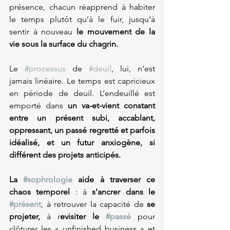
présence, chacun réapprend à habiter 
le temps plutôt qu’à le fuir, jusqu’à 
sentir à nouveau 
le mouvement de la 
vie sous la surface du chagrin.
Le 
#processus
 de 
#deuil
, lui, n’est 
jamais linéaire. Le temps est capricieux 
en période de deuil. L’endeuillé est 
emporté dans 
un va-et-vient constant
entre un présent subi, accablant, 
oppressant, un passé regretté et parfois 
idéalisé, et un futur anxiogène, si 
différent des projets anticipés. 
La 
#sophrologie
 aide à traverser ce 
chaos temporel
 : à 
s’ancrer dans le 
#présent
, à retrouver la capacité de 
se 
projeter,
 à r
evisiter le 
#passé
 pour 
clôturer les « unfinished business » et 