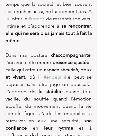
temps que la société, et bien souvent 
ses proches aussi, ne lui donnent pas. À 
lui offrir le 
#temps
 de ressentir son vécu 
intime et d’apprendre à 
se rencontrer, 
elle qui ne sera plus jamais tout à fait la 
même
.
Dans ma posture 
d’accompagnante
, 
j’incarne cette même 
présence ajustée
 : 
celle qui offre un 
espace sécurisé, doux 
et vivant
, où l’ 
#endeuillé
.e peut se 
déposer, sans être jugé ou bousculé. 
J’apporte de 
la stabilité 
quand tout 
vacille, du souffle quand l’émotion 
étouffe, du mouvement quand la vie 
semble figée. J’aide les endeuillés à 
retrouver en eux une sécurité, 
une 
confiance 
en 
leur rythme
 et à 
s’affranchir de la pression extérieure qui 