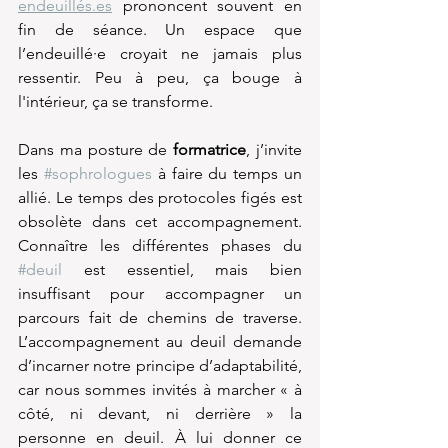
endeuillés.es
 prononcent souvent en 
fin de séance. Un espace que 
l’endeuillé·e croyait ne jamais plus 
ressentir. Peu à peu, ça bouge à 
l'intérieur, ça se transforme.
Dans ma posture de 
formatrice
, j’invite 
les 
#sophrologues
 à faire du temps un 
allié. Le temps des protocoles figés est 
obsolète dans cet accompagnement. 
Connaître les différentes phases du 
#deuil
 est essentiel, mais bien 
insuffisant pour accompagner un 
parcours fait de chemins de traverse. 
L’accompagnement au deuil demande 
d’incarner notre principe d’adaptabilité, 
car nous sommes invités à marcher « à 
côté, ni devant, ni derrière » la 
personne en deuil. À lui donner ce 