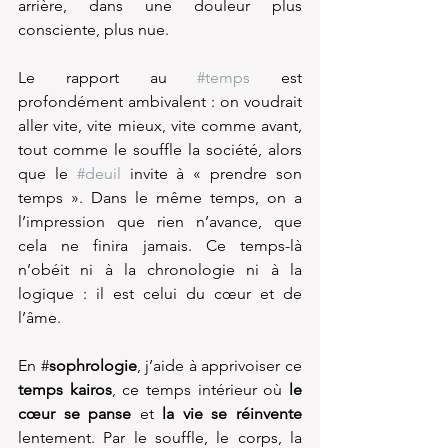
arrière, dans une douleur plus 
consciente, plus nue.
Le rapport au 
#temps
 est 
profondément ambivalent : on voudrait 
aller vite, vite mieux, vite comme avant, 
tout comme le souffle la société, alors 
que le 
#deuil
 invite à « prendre son 
temps ». Dans le même temps, on a 
l’impression que rien n’avance, que 
cela ne finira jamais. Ce temps-là 
n’obéit ni à la chronologie ni à la 
logique : il est celui du cœur et de 
l’âme.
En #
sophrologie
, j’aide à apprivoiser ce 
temps kairos
, ce temps intérieur où 
le 
cœur se panse
 et 
la vie se réinvente
lentement. Par le souffle, le corps, la 